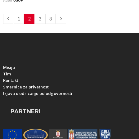
Autor
USOP
1
2
3
8
Misija
Tim
Kontakt
Smernice za privatnost
Izjava o odricanju od odgovornosti
PARTNERI