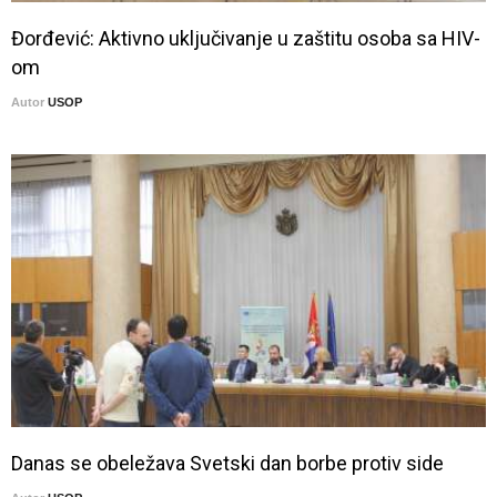
Đorđević: Aktivno uključivanje u zaštitu osoba sa HIV-
om
Autor
USOP
Danas se obeležava Svetski dan borbe protiv side