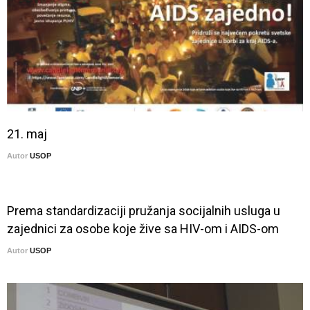
21. maj
Autor
USOP
Prema standardizaciji pružanja socijalnih usluga u
zajednici za osobe koje žive sa HIV-om i AIDS-om
Autor
USOP