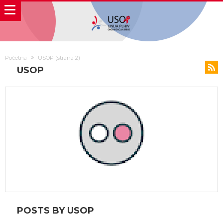
Početna
USOP
(strana 2)
USOP
POSTS BY USOP