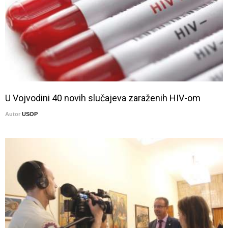
U Vojvodini 40 novih slučajeva zaraženih HIV-om
Autor
USOP