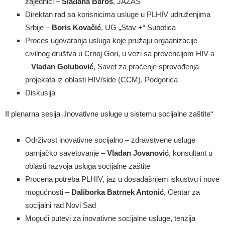
zajednici –
Slađana Baroš
, JAZAS
Direktan rad sa korisnicima usluge u PLHIV udruženjima
Srbije –
Boris Kovačić
, UG „Stav +“ Subotica
Proces ugovaranja usluga koje pružaju orgaanizacije
civilnog društva u Crnoj Gori, u vezi sa prevencijom HIV-a
–
Vladan Golubović
, Savet za praćenje sprovođenja
projekata iz oblasti HIV/side (CCM), Podgorica
Diskusija
II plenarna sesija „Inovativne usluge u sistemu socijalne zaštite“
Održivost inovativne socijalno – zdravstvene usluge
parnjačko savetovanje –
Vladan Jovanović
, konsultant u
oblasti razvoja usluga socijalne zaštite
Procena potreba PLHIV, jaz u dosadašnjem iskustvu i nove
mogućnosti –
Daliborka Batrnek Antonić
, Centar za
socijalni rad Novi Sad
Mogući putevi za inovativne socijalne usluge, tenzija