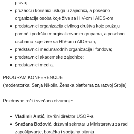
prava;
pružaoci i korisnici usluga u zajednici, a posebno
organizacije osoba koje žive sa HIV-om i AIDS-om;
predstavnici organizacija civilnog društva koje pružaju
pomoć i podršku marginalizovanim grupama, a posebno
osobama koje žive sa HIV-om i AIDS-om;
predstavnici međunarodnih organizacija i fondova;
predstavnici akademske zajednice;
predstavnici medija.
PROGRAM KONFERENCIJE
(moderatorka: Sanja Nikolin, Ženska platforma za razvoj Srbije)
Pozdravne reči i svečano otvaranje:
Vladimir Antić
, izvršni direktor USOP-a
Snežana Božović
, državni sekretar u Ministarstvu za rad,
zapošljavanje, boračka i socijalna pitanja