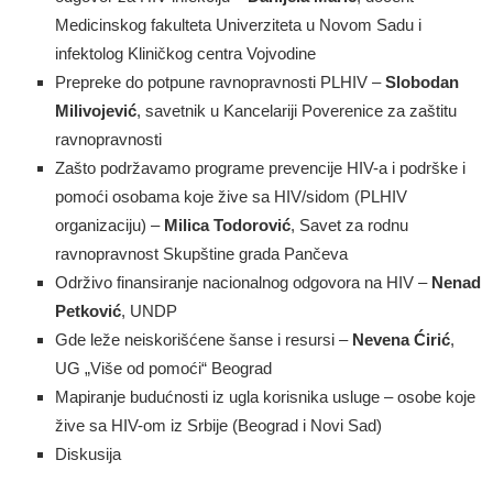
Medicinskog fakulteta Univerziteta u Novom Sadu i
infektolog Kliničkog centra Vojvodine
Prepreke do potpune ravnopravnosti PLHIV –
Slobodan
Milivojević
, savetnik u Kancelariji Poverenice za zaštitu
ravnopravnosti
Zašto podržavamo programe prevencije HIV-a i podrške i
pomoći osobama koje žive sa HIV/sidom (PLHIV
organizaciju) –
Milica Todorović
, Savet za rodnu
ravnopravnost Skupštine grada Pančeva
Održivo finansiranje nacionalnog odgovora na HIV –
Nenad
Petković
, UNDP
Gde leže neiskorišćene šanse i resursi –
Nevena Ćirić
,
UG „Više od pomoći“ Beograd
Mapiranje budućnosti iz ugla korisnika usluge – osobe koje
žive sa HIV-om iz Srbije (Beograd i Novi Sad)
Diskusija