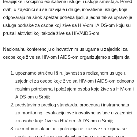
terapijske i socijalno edukativne usluge, i usluge smeštaja. Pored
ovih, u zajednici su se razvijale i druge, inovativne usluge, koje
odgovaraju na širok spektar potreba ljudi, a jedna takva upravo je
usluga podrške za osobe koji žive sa HIV-om i AIDS-om koju su
pružali aktivisti koji takođe žive sa HIV/AIDS-om.
Nacionalnu konferenciju o inovativnim uslugama u zajednici za
osobe koje žive sa HIV-om i AIDS-om organizujemo s ciljem da:
upoznamo stručnu i širu javnost sa redizajnom usluge u
zajednici za osobe koje žive sa HIV-om i AIDS-om odnosno
realnim potrebama i položajem osoba koje žive sa HIV-om i
AIDS-om u Srbiji;
predstavimo predlog standarda, procedura i instrumenata
za monitoring i evaluaciju ove inovativne usluge u zajednici
za osobe koje žive sa HIV-om i AIDS-om u Srbiji;
razmotrimo aktuelne i potencijalne izazove sa kojima se
suočavaju pružaoci inovativnih usluga u zajednici u ovoj