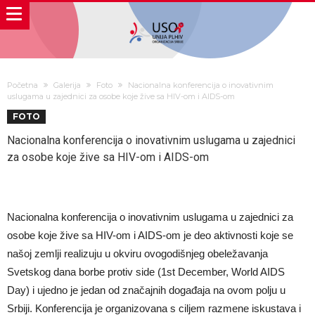
Početna
Galerija
Foto
Nacionalna konferencija o inovativnim
uslugama u zajednici za osobe koje žive sa HIV-om i AIDS-om
FOTO
Nacionalna konferencija o inovativnim uslugama u zajednici
za osobe koje žive sa HIV-om i AIDS-om
Nacionalna konferencija o inovativnim uslugama u zajednici za
osobe koje žive sa HIV-om i AIDS-om je deo aktivnosti koje se
našoj zemlji realizuju u okviru ovogodišnjeg obeležavanja
Svetskog dana borbe protiv side (1st December, World AIDS
Day) i ujedno je jedan od značajnih događaja na ovom polju u
Srbiji. Konferencija je organizovana s ciljem razmene iskustava i