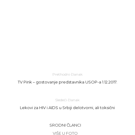
Prethodni članak
TV Pink – gostovanje predstavnika USOP-a 1.12.2017.
Sledeći članak
Lekovi za HIV i AIDS u Srbiji delotvorni, ali toksični
SRODNI ČLANCI
VIŠE U FOTO