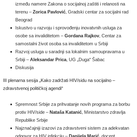
između namere Zakona o socijalnoj zaštiti i relanosti na
terenu –
Zorica Pavlović
, Gradski centar za socijalni rad
Beograd
Iskustvo u razvoju i sprovođenju inovatvnih usluga za
osobe sa invaliditetom –
Gordana Rajkov
, Centar za
samostalni život osoba sa invaliditetom u Srbiji
Razvoj usluga u saradnji sa lokalnim samoupravama u
Srbiji –
Aleksandar Prica
, UG „Duga“ Šabac
Diskusija
III plenarna sesija „Kako zadržati HIV/sidu na socijalno –
zdravstvenoj političkoj agendi“
Spremnost Srbije za prihvatanje novih programa za borbu
protiv HIV/side –
Nataša Katanić
, Ministarstvo zdravlja
Republike Srbije
Najznačajniji izazovi za zdravstveni sistem za adekvatan
odgovor za HIV infekciju –
Danijela Marić
, docent