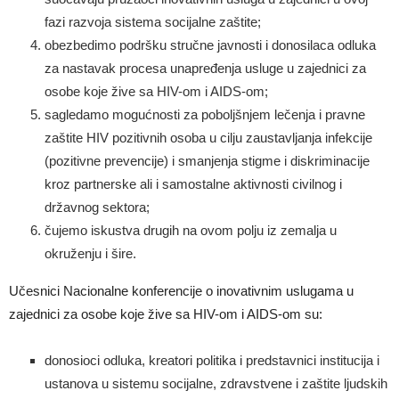
fazi razvoja sistema socijalne zaštite;
obezbedimo podršku stručne javnosti i donosilaca odluka
za nastavak procesa unapređenja usluge u zajednici za
osobe koje žive sa HIV-om i AIDS-om;
sagledamo mogućnosti za poboljšnjem lečenja i pravne
zaštite HIV pozitivnih osoba u cilju zaustavljanja infekcije
(pozitivne prevencije) i smanjenja stigme i diskriminacije
kroz partnerske ali i samostalne aktivnosti civilnog i
državnog sektora;
čujemo iskustva drugih na ovom polju iz zemalja u
okruženju i šire.
Učesnici Nacionalne konferencije o inovativnim uslugama u
zajednici za osobe koje žive sa HIV-om i AIDS-om su:
donosioci odluka, kreatori politika i predstavnici institucija i
ustanova u sistemu socijalne, zdravstvene i zaštite ljudskih