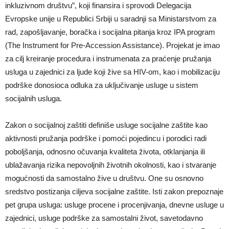
inkluzivnom društvu”, koji finansira i sprovodi Delegacija
Evropske unije u Republici Srbiji u saradnji sa Ministarstvom za
rad, zapošljavanje, boračka i socijalna pitanja kroz IPA program
(The Instrument for Pre-Accession Assistance). Projekat je imao
za cilj kreiranje procedura i instrumenata za praćenje pružanja
usluga u zajednici za ljude koji žive sa HIV-om, kao i mobilizaciju
podrške donosioca odluka za uključivanje usluge u sistem
socijalnih usluga.
Zakon o socijalnoj zaštiti definiše usluge socijalne zaštite kao
aktivnosti pružanja podrške i pomoći pojedincu i porodici radi
poboljšanja, odnosno očuvanja kvaliteta života, otklanjanja ili
ublažavanja rizika nepovoljnih životnih okolnosti, kao i stvaranje
mogućnosti da samostalno žive u društvu. One su osnovno
sredstvo postizanja ciljeva socijalne zaštite. Isti zakon prepoznaje
pet grupa usluga: usluge procene i procenjivanja, dnevne usluge u
zajednici, usluge podrške za samostalni život, savetodavno