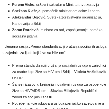
Ferenc Vicko
, državni sekretar u Ministarstvu zdravlja
Snežana Klašnja
, pomoćnik ministar omladine i sporta
Aleksandar Bojović
, Svetska zdravstvena organizacija,
Kancelarija u Srbiji
Zoran Đorđević
, ministar za rad, zapošljavanje, boračka i
socijalna pitanja
I plenarna sesija „Prema standardizaciji pružanja socijalnih usluga
u zajednici za ljude koji žive sa HIV-om“
Prema standardizaciji pružanja socijalnih usluga u zajednici
za osobe koje žive sa HIV-om i Srbiji –
Violeta Anđelković
,
USOP
Šanse i izazovi u kreiranju inovativnih usluga za osobe koje
žive sa HIV/AIDS-om –
Slavica Milojević
, Republički
zavod za socijalnu zašitu
Potrebe na koje odgovara usluga parnjačko savetovanje u