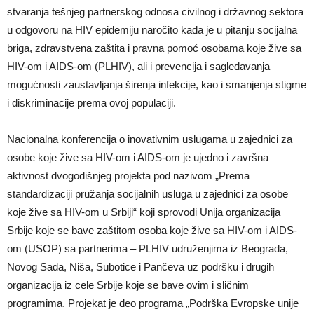
stvaranja tešnjeg partnerskog odnosa civilnog i državnog sektora
u odgovoru na HIV epidemiju naročito kada je u pitanju socijalna
briga, zdravstvena zaštita i pravna pomoć osobama koje žive sa
HIV-om i AIDS-om (PLHIV), ali i prevencija i sagledavanja
mogućnosti zaustavljanja širenja infekcije, kao i smanjenja stigme
i diskriminacije prema ovoj populaciji.
Nacionalna konferencija o inovativnim uslugama u zajednici za
osobe koje žive sa HIV-om i AIDS-om je ujedno i završna
aktivnost dvogodišnjeg projekta pod nazivom „Prema
standardizaciji pružanja socijalnih usluga u zajednici za osobe
koje žive sa HIV-om u Srbiji“ koji sprovodi Unija organizacija
Srbije koje se bave zaštitom osoba koje žive sa HIV-om i AIDS-
om (USOP) sa partnerima – PLHIV udruženjima iz Beograda,
Novog Sada, Niša, Subotice i Pančeva uz podršku i drugih
organizacija iz cele Srbije koje se bave ovim i sličnim
programima. Projekat je deo programa „Podrška Evropske unije