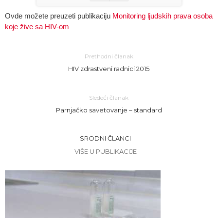
Ovde možete preuzeti publikaciju
Monitoring ljudskih prava osoba
koje žive sa HIV-om
Prethodni članak
HIV zdrastveni radnici 2015
Sledeći članak
Parnjačko savetovanje – standard
SRODNI ČLANCI
VIŠE U PUBLIKACIJE