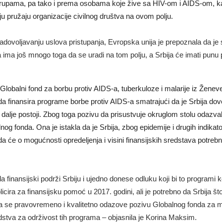
 grupama, pa tako i prema osobama koje žive sa HIV-om i AIDS-om, ka
u pružaju organizacije civilnog društva na ovom polju.
adovoljavanju uslova pristupanja, Evropska unija je prepoznala da je s
ima još mnogo toga da se uradi na tom polju, a Srbija će imati punu 
Globalni fond za borbu protiv AIDS-a, tuberkuloze i malarije iz Ženeve,
 da finansira programe borbe protiv AIDS-a smatrajući da je Srbija do
 i dalje postoji. Zbog toga pozivu da prisustvuje okruglom stolu odazval
alnog fonda. Ona je istakla da je Srbija, zbog epidemije i drugih indi
 da će o mogućnosti opredeljenja i visini finansijskih sredstava potreb
a finansijski podrži Srbiju i ujedno donese odluku koji bi to programi
cira za finansijsku pomoć u 2017. godini, ali je potrebno da Srbija što
da se pravovremeno i kvalitetno odazove pozivu Globalnog fonda za m
stva za održivost tih programa – objasnila je Korina Maksim.