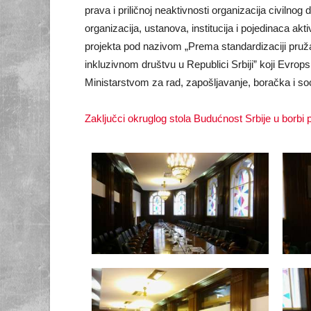
prava i priličnoj neaktivnosti organizacija civilno
organizacija, ustanova, institucija i pojedinaca akt
projekta pod nazivom „Prema standardizaciji pruža
inkluzivnom društvu u Republici Srbiji” koji Evrops
Ministarstvom za rad, zapošljavanje, boračka i so
Zaključci okruglog stola Budućnost Srbije u borbi