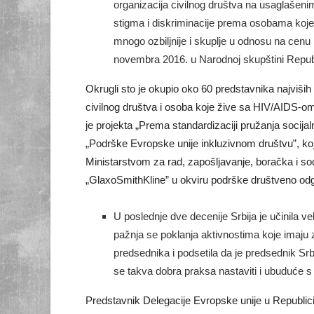
organizacija civilnog društva na usaglašeni
stigma i diskriminacije prema osobama koje 
mnogo ozbiljnije i skuplje u odnosu na cenu 
novembra 2016. u Narodnoj skupštini Republ
Okrugli sto je okupio oko 60 predstavnika najviših 
civilnog društva i osoba koje žive sa HIV/AIDS-o
je projekta „Prema standardizaciji pružanja socija
„Podrške Evropske unije inkluzivnom društvu”, koji 
Ministarstvom za rad, zapošljavanje, boračka i so
„GlaxoSmithKline” u okviru podrške društveno odgo
U poslednje dve decenije Srbija je učinila 
pažnja se poklanja aktivnostima koje imaju 
predsednika i podsetila da je predsednik Sr
se takva dobra praksa nastaviti i ubuduće s
Predstavnik Delegacije Evropske unije u Republici 