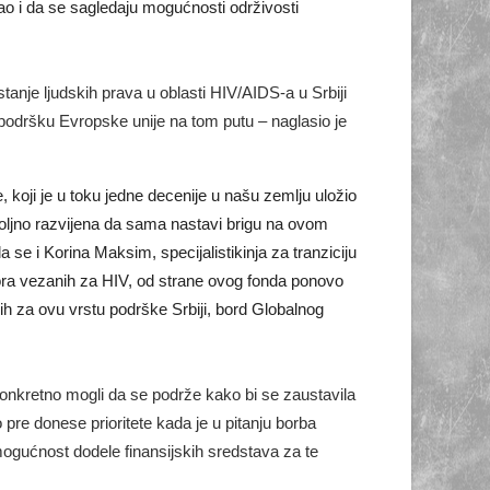
o i da se sagledaju mogućnosti održivosti
tanje ljudskih prava u oblasti HIV/AIDS-a u Srbiji
podršku Evropske unije na tom putu – naglasio je
 koji je u toku jedne decenije u našu zemlju uložio
voljno razvijena da sama nastavi brigu na ovom
a se i Korina Maksim, specijalistikinja za tranziciju
katora vezanih za HIV, od strane ovog fonda ponovo
nih za ovu vrstu podrške Srbiji, bord Globalnog
 konkretno mogli da se podrže kako bi se zaustavila
 pre donese prioritete kada je u pitanju borba
ogućnost dodele finansijskih sredstava za te