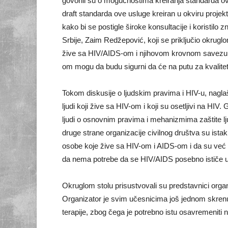
govorili su o mogućnostima kreiranja standarda ove
draft standarda ove usluge kreiran u okviru projekt
kako bi se postigle široke konsultacije i koristilo 
Srbije, Zaim Redžepović, koji se priključio okrug
žive sa HIV/AIDS-om i njihovom krovnom savezu da 
om mogu da budu sigurni da će na putu za kvalitetn
Tokom diskusije o ljudskim pravima i HIV-u, nagla
ljudi koji žive sa HIV-om i koji su osetljivi na HIV
ljudi o osnovnim pravima i mehanizmima zaštite ljud
druge strane organizacije civilnog društva su istak
osobe koje žive sa HIV-om i AIDS-om i da su već p
da nema potrebe da se HIV/AIDS posebno ističe u v
Okruglom stolu prisustvovali su predstavnici organiz
Organizator je svim učesnicima još jednom skrenuo 
terapije, zbog čega je potrebno istu osavremeniti