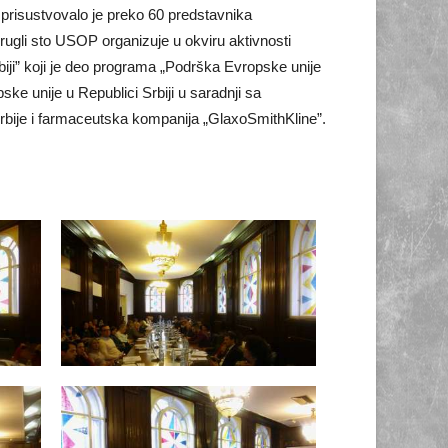
u prisustvovalo je preko 60 predstavnika
Okrugli sto USOP organizuje u okviru aktivnosti
iji” koji je deo programa „Podrška Evropske unije
ske unije u Republici Srbiji u saradnji sa
Srbije i farmaceutska kompanija „GlaxoSmithKline”.