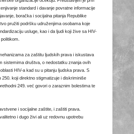
tnerske organizacije očekuju. Predstavljen je prvi
ocenjivanje standard i davanje povratne informacije
ljavanje, boračka i socijalna pitanja Republike
rstvo pružiti podršku udruženjima osobama koje
rdizaciju usluge, kao i da ljudi koji žive sa HIV-
 politikom.
mehanizama za zaštitu ljudskih prava i iskustava
 svim sistemima društva, o nedostatku znanja ovih
 oblasti HIV-a kad su u pitanju ljudska prava. S
250. koji direktno stigmatizuje i diskriminiše
prethodni 249. već govori o zaraznim bolestima te
stvene i socijalne zaštite, i zaštiti prava.
litetno i dugo živi ali uz redovnu upotrebu