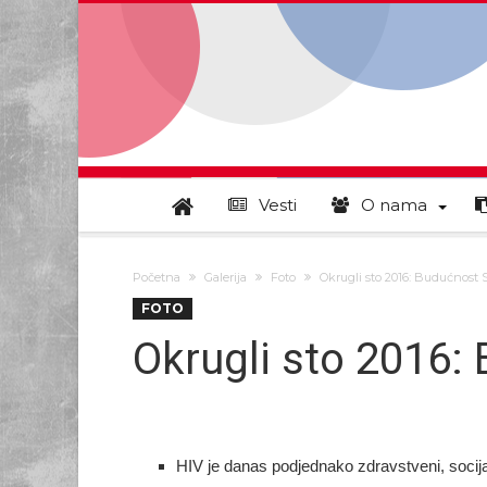
Vesti
O nama
Početna
Galerija
Foto
Okrugli sto 2016: Budućnost S
FOTO
Okrugli sto 2016: 
HIV je danas podjednako zdrаvstvеni, socijal