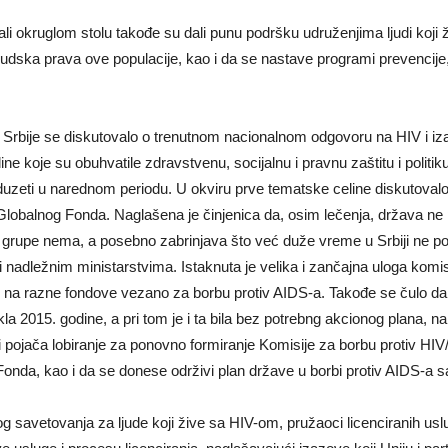
vali okruglom stolu takođe su dali punu podršku udruženjima ljudi ko
judska prava ove populacije, kao i da se nastave programi prevencije, 
 Srbije se diskutovalo o trenutnom nacionalnom odgovoru na HIV i i
ne koje su obuhvatile zdravstvenu, socijalnu i pravnu zaštitu i politik
duzeti u narednom periodu. U okviru prve tematske celine diskutoval
lobalnog Fonda. Naglašena je činjenica da, osim lečenja, država ne p
 grupe nema, a posebno zabrinjava što već duže vreme u Srbiji ne po
 nadležnim ministarstvima. Istaknuta je velika i zančajna uloga komisi
žave na razne fondove vezano za borbu protiv AIDS-a. Takođe se čulo d
tekla 2015. godine, a pri tom je i ta bila bez potrebng akcionog plana,
 pojača lobiranje za ponovno formiranje Komisije za borbu protiv HIV/
onda, kao i da se donese održivi plan države u borbi protiv AIDS-a 
 savetovanja za ljude koji žive sa HIV-om, pružaoci licenciranih uslug