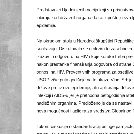
Predstavnici Ujedninjenih nacija koji su prisustvo
lobiraju kod državnih organa da se ispoštulju sva l
epidemije.
Na okruglom stolu u Narodnoj škupštini Republike
suočavaju. Diskutovalo se u okviru tri zasebne celi
izazovi u odgovoru na HIV i koje korake treba pre
nakon prestanka finansiranja odgovora od strane G
odnosi na HIV. Preventivnih programa za osetljive
USOP više puta godišnje na to ukaze Vladi Srbije i
države protiv ove epidemije, ali i apliciranja dr
infekciji i AIDS-u jer je prethodna petogodišnja is
nadležnim organima. Predloženo je da se nastavi i
nova mogućnost i aplicira za sredstva Globalnog F
Tokom diskusije o standardizaciji usluge parnjačkog