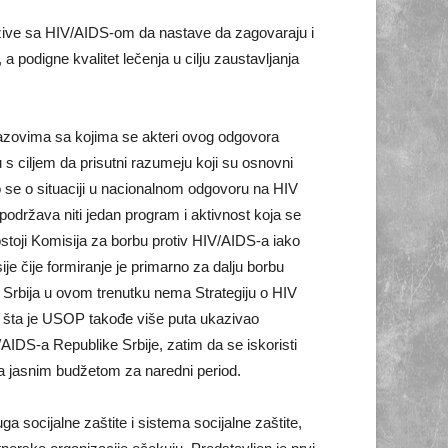
ji žive sa HIV/AIDS-om da nastave da zagovaraju i
a podigne kvalitet lečenja u cilju zaustavljanja
zazovima sa kojima se akteri ovog odgovora
u s ciljem da prisutni razumeju koji su osnovni
o se o situaciji u nacionalnom odgovoru na HIV
održava niti jedan program i aktivnost koja se
stoji Komisija za borbu protiv HIV/AIDS-a iako
je čije formiranje je primarno za dalju borbu
a Srbija u ovom trenutku nema Strategiju o HIV
 na šta je USOP takođe više puta ukazivao
AIDS-a Republike Srbije, zatim da se iskoristi
sa jasnim budžetom za naredni period.
a socijalne zaštite i sistema socijalne zaštite,