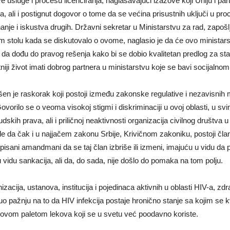
 usluge i procesu licenciranja, naglašavajući izazove koji Uniju i par
a, ali i postignut dogovor o tome da se većina prisustnih uključi u pr
znanje i iskustva drugih. Državni sekretar u Ministarstvu za rad, zapoš
lom stolu kada se diskutovalo o ovome, naglasio je da će ovo minista
dođu do pravog rešenja kako bi se dobio kvalitetan predlog za standa
iji život imati dobrog partnera u ministarstvu koje se bavi socijalnom
šen je raskorak koji postoji između zakonske regulative i nezavisnih 
. Govorilo se o veoma visokoj stigmi i diskriminaciji u ovoj oblasti, u
skih prava, ali i priličnoj neaktivnosti organizacija civilnog društva u
le da čak i u najjačem zakonu Srbije, Krivičnom zakoniku, postoji član 
isani amandmani da se taj član izbriše ili izmeni, imajuću u vidu da 
idu sankacija, ali da, do sada, nije došlo do pomaka na tom polju.
acija, ustanova, institucija i pojedinaca aktivnih u oblasti HIV-a, zdrav
pažnju na to da HIV infekcija postaje hronično stanje sa kojim se kva
 novom paletom lekova koji se u svetu već poodavno koriste.