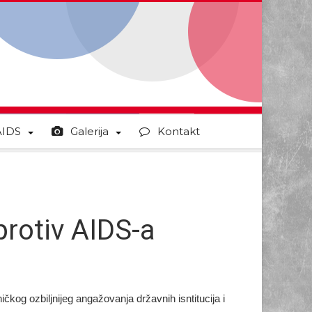
AIDS
Galerija
Kontakt
protiv AIDS-a
čkog ozbiljnijeg angažovanja državnih isntitucija i