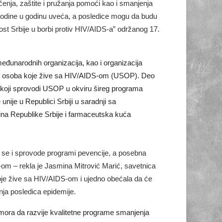
čenja, zaštite i pružanja pomoći kao i smanjenja
z godine u godinu uveća, a posledice mogu da budu
ost Srbije u borbi protiv HIV/AIDS-a” održanog 17.
 međunarodnih organizacija, kao i organizacija
itom osoba koje žive sa HIV/AIDS-om (USOP). Deo
i“ koji sprovodi USOP u okviru šireg programa
nije u Republici Srbiji u saradnji sa
tina Republike Srbije i farmaceutska kuća
ju se i sprovode programi pevencije, a posebna
-om – rekla je Jasmina Mitrović Marić, savetnica
koje žive sa HIV/AIDS-om i ujedno obećala da će
nja posledica epidemije.
a mora da razvije kvalitetne programe smanjenja