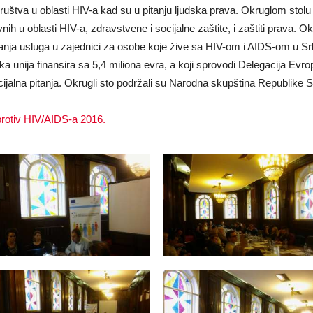
g društva u oblasti HIV-a kad su u pitanju ljudska prava. Okruglom stol
ivnih u oblasti HIV-a, zdravstvene i socijalne zaštite, i zaštiti prava. 
nja usluga u zajednici za osobe koje žive sa HIV-om i AIDS-om u Srb
ka unija finansira sa 5,4 miliona evra, a koji sprovodi Delegacija Evrop
cijalna pitanja. Okrugli sto podržali su Narodna skupština Republike 
 protiv HIV/AIDS-a 2016.