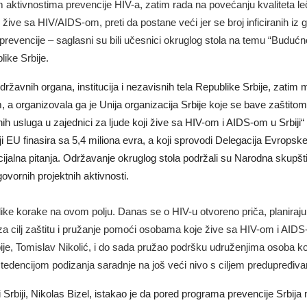
m aktivnostima prevencije HIV-a, zatim rada na povećanju kvaliteta le
žive sa HIV/AIDS-om, preti da postane veći jer se broj inficiranih i
prevencije – saglasni su bili učesnici okruglog stola na temu “Budućn
ike Srbije.
državnih organa, institucija i nezavisnih tela Republike Srbije, zatim
m, a organizovala ga je Unija organizacija Srbije koje se bave zašt
lnih usluga u zajednici za ljude koji žive sa HIV-om i AIDS-om u Srbij
EU finasira sa 5,4 miliona evra, a koji sprovodi Delegacija Evropske u
cijalna pitanja. Održavanje okruglog stola podržali su Narodna skupš
vornih projektnih aktivnosti.
velike korake na ovom polju. Danas se o HIV-u otvoreno priča, planira
za cilj zaštitu i pružanje pomoći osobama koje žive sa HIV-om i AIDS
bije, Tomislav Nikolić, i do sada pružao podršku udruženjima osoba 
 tedencijom podizanja saradnje na još veći nivo s ciljem predupređiva
Srbiji, Nikolas Bizel, istakao je da pored programa prevencije Srbij