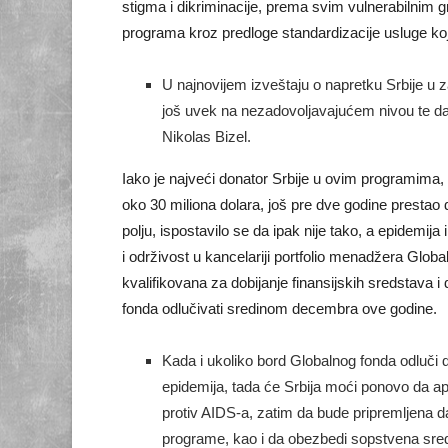
stigma i dikriminacije, prema svim vulnerabilnim
programa kroz predloge standardizacije usluge koj
U najnovijem izveštaju o napretku Srbije u z
još uvek na nezadovoljavajućem nivou te da 
Nikolas Bizel.
Iako je najveći donator Srbije u ovim programima, 
oko 30 miliona dolara, još pre dve godine prestao
polju, ispostavilo se da ipak nije tako, a epidemija
i održivost u kancelariji portfolio menadžera Glob
kvalifikovana za dobijanje finansijskih sredstava i
fonda odlučivati sredinom decembra ove godine.
Kada i ukoliko bord Globalnog fonda odluči d
epidemija, tada će Srbija moći ponovo da apli
protiv AIDS-a, zatim da bude pripremljena 
programe, kao i da obezbedi sopstvena sred