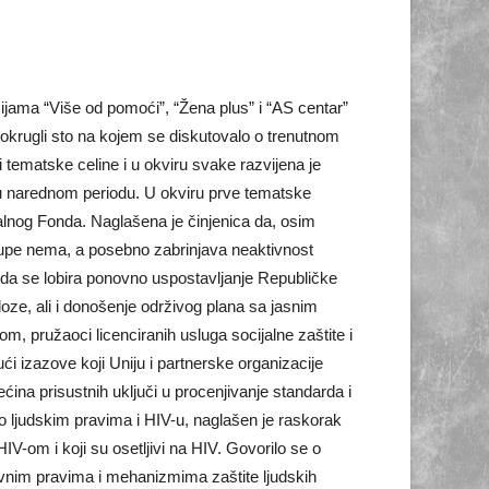
cijama “Više od pomoći”, “Žena plus” i “AS centar”
 okrugli sto na kojem se diskutovalo o trenutnom
 tematske celine i u okviru svake razvijena je
i u narednom periodu. U okviru prve tematske
alnog Fonda. Naglašena je činjenica da, osim
grupe nema, a posebno zabrinjava neaktivnost
 da se lobira ponovno uspostavljanje Republičke
oze, ali i donošenje održivog plana sa jasnim
m, pružaoci licenciranih usluga socijalne zaštite i
ći izazove koji Uniju i partnerske organizacije
ećina prisustnih uključi u procenjivanje standarda i
e o ljudskim pravima i HIV-u, naglašen je raskorak
IV-om i koji su osetljivi na HIV. Govorilo se o
snovnim pravima i mehanizmima zaštite ljudskih