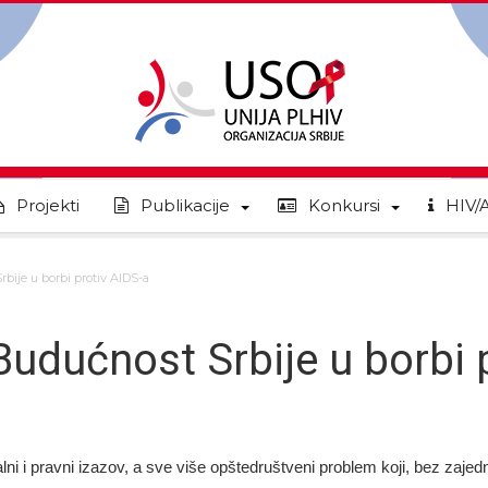
Projekti
Publikacije
Konkursi
HIV/
rbije u borbi protiv AIDS-a
Budućnost Srbije u borbi 
ni i pravni izazov, a sve više opštedruštveni problem koji, bez zajedni