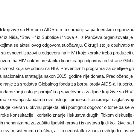
udi koji žive sa HIV-om i AIDS-om u saradnji sa partnerskim organiza
” iz Niša, “Stav +” iz Subotice i “Nova +” iz Pančeva organizovala je
kojima se akteri ovog odgovora suočavaju. Okrugli sto je obuhvatio tri
ji su osnovni izazovi u odgovoru na HIV i koje korake treba preduzet
dgovoru na HIV nakon prestanka finansiranja odgovora od strane Glob
aktivnost koja se odnosi na HIV. Preventivnih programa za osetljive 
 nacionalna strategija nakon 2015. godine nije doneta. Predloženo je
ciranje za sredstva Globalnog fonda za borbu protiv AIDS-a i tuberkul
dardizaciji usluge parnjačkog savetovanja za ljude koji žive sa HIV-o
ima kreiranja standarda ove usluge i procesu licenciranja, naglašavaju
sluge kreiran u okviru projekta, ali i postignut dogovor o tome da se v
roke konsultacije i koristilo znanje i iskustva drugih. Tokom diskusij
h mehanizama za zaštitu ljudskih prava i iskustava ljudi koji žive sa H
ti, u svim sistemima društva, ali i o nedostatku znanja ovih ljudi o o