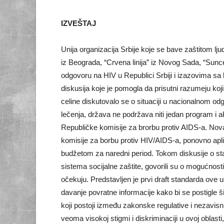
IZVEŠTAJ
Unija organizacija Srbije koje se bave zaštitom lj
iz Beograda, “Crvena linija” iz Novog Sada, “Sunce
odgovoru na HIV u Republici Srbiji i izazovima sa 
diskusija koje je pomogla da prisutni razumeju ko
celine diskutovalo se o situaciji u nacionalnom o
lečenja, država ne podržava niti jedan program i 
Republičke komisije za brorbu protiv AIDS-a. Nova
komisije za borbu protiv HIV/AIDS-a, ponovno apli
budžetom za naredni period. Tokom diskusije o stan
sistema socijalne zaštite, govorili su o mogućnost
očekuju. Predstavljen je prvi draft standarda ove u
davanje povratne informacije kako bi se postigle ši
koji postoji između zakonske regulative i nezavisni
veoma visokoj stigmi i diskriminaciji u ovoj oblas