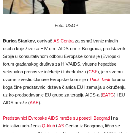
Foto: USOP
Đurica Stankov
, osnivač
AS Centra
za osnaživanje mladih
osoba koje žive sa HIV-om i AIDS-om iz Beograda, predstavnik
Srbije u konsultativnom odboru Evropske komisije (Evropski
forum građanskog društva za HIV/AIDS, virusne hepatitise,
seksualno prenosive infekcije i tuberkulozu (
CSF
), je o svemu
ovome izvestio članove Evropske komisije i
Think Tank
foruma
koga čine predstavnici država članica EU i zemalja u okruženju,
uz ko-predsedavanje EU grupe za terapiju AIDS-a (
EATG
) i EU
AIDS mreže (
AAE
).
Predstavnici Evropske AIDS mreže su posetili Beograd
i na
inicijativu udruženja
Q-klub
i
AS
Centar iz Beograda, lično se