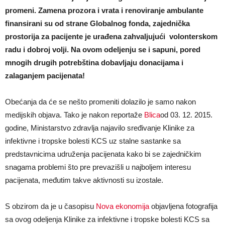
promeni. Zamena prozora i vrata i renoviranje ambulante
finansirani su od strane Globalnog fonda, zajednička
prostorija za pacijente je urađena zahvaljujući volonterskom
radu i dobroj volji. Na ovom odeljenju se i sapuni, pored
mnogih drugih potrebština dobavljaju donacijama i
zalaganjem pacijenata!
Obećanja da će se nešto promeniti dolazilo je samo nakon
medijskih objava. Tako je nakon reportaže
Blica
od 03. 12. 2015.
godine, Ministarstvo zdravlja najavilo sređivanje Klinike za
infektivne i tropske bolesti KCS uz stalne sastanke sa
predstavnicima udruženja pacijenata kako bi se zajedničkim
snagama problemi što pre prevazišli u najboljem interesu
pacijenata, međutim takve aktivnosti su izostale.
S obzirom da je u časopisu
Nova ekonomija
objavljena fotografija
sa ovog odeljenja Klinike za infektivne i tropske bolesti KCS sa