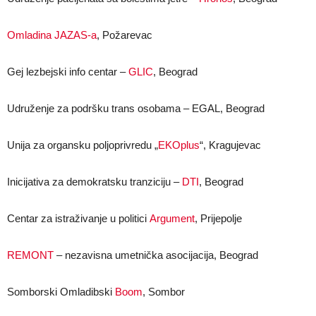
Omladina JAZAS-a
, Požarevac
Gej lezbejski info centar –
GLIC
, Beograd
Udruženje za podršku trans osobama – EGAL, Beograd
Unija za organsku poljoprivredu „
EKOplus
“, Kragujevac
Inicijativa za demokratsku tranziciju –
DTI
, Beograd
Centar za istraživanje u politici
Argument
, Prijepolje
REMONT
– nezavisna umetnička asocijacija, Beograd
Somborski Omladibski
Boom
, Sombor