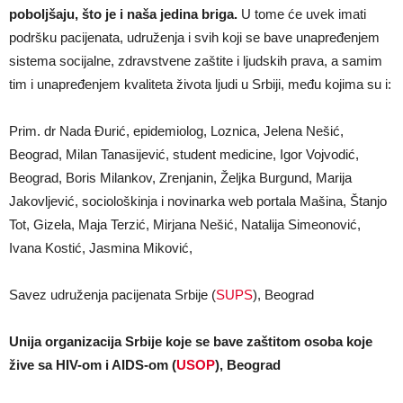
poboljšaju, što je i naša jedina briga.
U tome će uvek imati
podršku pacijenata, udruženja i svih koji se bave unapređenjem
sistema socijalne, zdravstvene zaštite i ljudskih prava, a samim
tim i unapređenjem kvaliteta života ljudi u Srbiji, među kojima su i:
Prim. dr Nada Đurić, epidemiolog, Loznica, Jelena Nešić,
Beograd, Milan Tanasijević, student medicine, Igor Vojvodić,
Beograd, Boris Milankov, Zrenjanin, Željka Burgund, Marija
Jakovljević, sociološkinja i novinarka web portala Mašina, Štanjo
Tot, Gizela, Maja Terzić, Mirjana Nešić, Natalija Simeonović,
Ivana Kostić, Jasmina Miković,
Savez udruženja pacijenata Srbije (
SUPS
), Beograd
Unija organizacija Srbije koje se bave zaštitom osoba koje
žive sa HIV-om i AIDS-om (
USOP
), Beograd