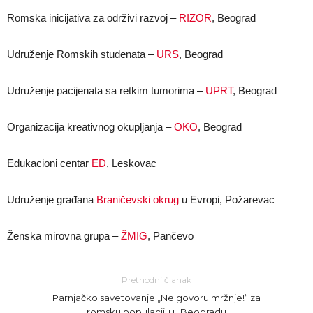
Romska inicijativa za održivi razvoj –
RIZOR
, Beograd
Udruženje Romskih studenata –
URS
, Beograd
Udruženje pacijenata sa retkim tumorima –
UPRT
, Beograd
Organizacija kreativnog okupljanja –
OKO
, Beograd
Edukacioni centar
ED
, Leskovac
Udruženje građana
Braničevski okrug
u Evropi, Požarevac
Ženska mirovna grupa –
ŽMIG
, Pančevo
Prethodni članak
Parnjačko savetovanje „Ne govoru mržnje!“ za
romsku populaciju u Beogradu