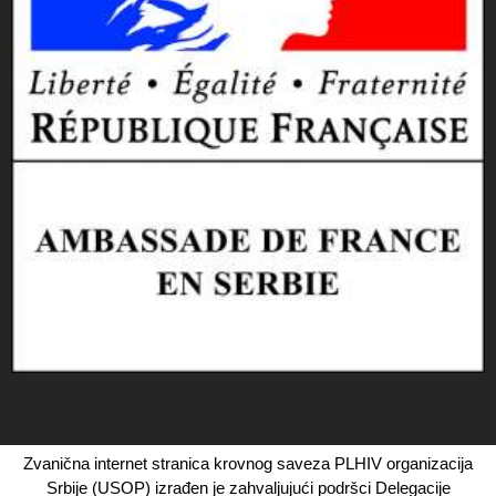
Zvanična internet stranica krovnog saveza PLHIV organizacija
Srbije (USOP) izrađen je zahvaljujući podršci Delegacije