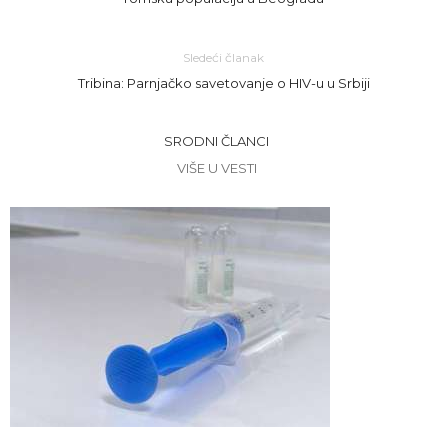
Sledeći članak
Tribina: Parnjačko savetovanje o HIV-u u Srbiji
SRODNI ČLANCI
VIŠE U VESTI