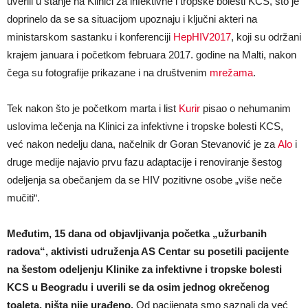
uverili u stanje na Klinici za infektivne i tropske bolesti KCS, što je
doprinelo da se sa situacijom upoznaju i ključni akteri na
ministarskom sastanku i konferenciji
HepHIV2017
, koji su održani
krajem januara i početkom februara 2017. godine na Malti, nakon
čega su fotografije prikazane i na društvenim
mrežama
.
Tek nakon što je početkom marta i list
Kurir
pisao o nehumanim
uslovima lečenja na Klinici za infektivne i tropske bolesti KCS,
već nakon nedelju dana, načelnik dr Goran Stevanović je za
Alo
i
druge medije najavio prvu fazu adaptacije i renoviranje šestog
odeljenja sa obečanjem da se HIV pozitivne osobe „više neče
mučiti“.
Međutim, 15 dana od objavljivanja početka „užurbanih
radova“, aktivisti udruženja AS Centar su posetili pacijente
na šestom odeljenju Klinike za infektivne i tropske bolesti
KCS u Beogradu i uverili se da osim jednog okrečenog
toaleta, ništa nije urađeno.
Od pacijenata smo saznali da već