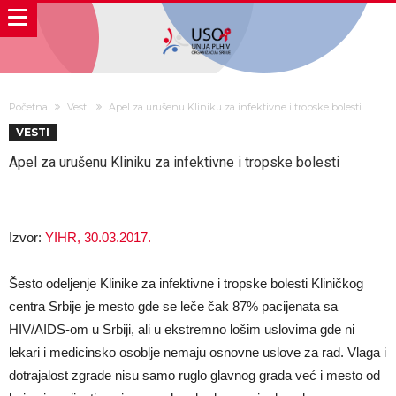
Početna
Vesti
Apel za urušenu Kliniku za infektivne i tropske bolesti
VESTI
Apel za urušenu Kliniku za infektivne i tropske bolesti
Izvor:
YIHR, 30.03.2017.
Šesto odeljenje Klinike za infektivne i tropske bolesti Kliničkog
centra Srbije je mesto gde se leče čak 87% pacijenata sa
HIV/AIDS-om u Srbiji, ali u ekstremno lošim uslovima gde ni
lekari i medicinsko osoblje nemaju osnovne uslove za rad. Vlaga i
dotrajalost zgrade nisu samo ruglo glavnog grada već i mesto od