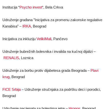
Institucija “
Psycho invest
“, Bela Crkva
Udruženje građana ”Inicijativa za promenu zakonske regulative
Kanabisa” –
IRKA
, Beograd
Inicijativa za inkluziju
VelikiMali
, Pančevo
Udruženje bubrežnih bolesnika i invalida na kućnoj dijalizi –
RENALIS
, Loznica
Udruženje za borbu protiv dijabetesa grada Beograda –
Plavi
krug
, Beograd
FICE Srbija
– Udruženje stručnjaka za podršku deci i porodici,
Beograd
Udruženje pacijenata sa bolestima jetre –
Hronos
, Beograd