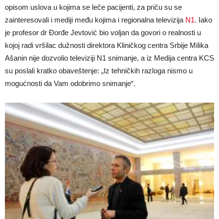
opisom uslova u kojima se leče pacijenti, za priču su se
zainteresovali i mediji među kojima i regionalna televizija
N1
. Iako
je profesor dr Đorđe Jevtović bio voljan da govori o realnosti u
kojoj radi vršilac dužnosti direktora Kliničkog centra Srbije Milika
Ašanin nije dozvolio televiziji N1 snimanje, a iz Medija centra KCS
su poslali kratko obaveštenje: „Iz tehničkih razloga nismo u
mogućnosti da Vam odobrimo snimanje“.