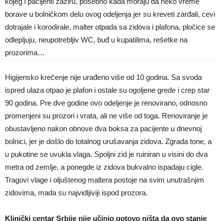
kojeg i pacijenti zaziru, posebno kada moraju da neko vreme
borave u bolničkom delu ovog odeljenja jer su kreveti zarđali, cevi
dotrajale i korodirale, malter otpada sa zidova i plafona, pločice se
odlepljuju, neupotrebljiv WC, buđ u kupatilima, rešetke na
prozorima…
Higijensko krečenje nije urađeno više od 10 godina. Sa svoda
ispred ulaza otpao je plafon i ostale su ogoljene grede i crep star
90 godina. Pre dve godine ovo odeljenje je renovirano, odnosno
promenjeni su prozori i vrata, ali ne više od toga. Renoviranje je
obustavljeno nakon obnove dva boksa za pacijente u dnevnoj
bolnici, jer je došlo do totalnog urušavanja zidova. Zgrada tone, a
u pukotine se uvukla vlaga. Spoljni zid je ruiniran u visini do dva
metra od zemlje, a ponegde iz zidova bukvalno ispadaju cigle.
Tragovi vlage i oljuštenog maltera postoje na svim unutrašnjim
zidovima, mada su najvidljiviji ispod prozora.
Klinički centar Srbije nije učinio gotovo ništa da ovo stanje