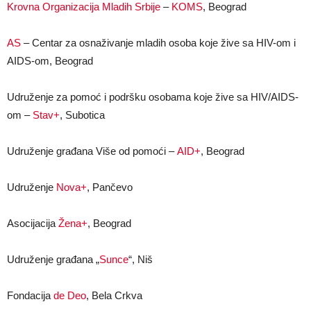
Krovna Organizacija Mladih Srbije
–
KOMS
, Beograd
AS
– Centar za osnaživanje mladih osoba koje žive sa HIV-om i
AIDS-om, Beograd
Udruženje za pomoć i podršku osobama koje žive sa HIV/AIDS-
om –
Stav+
, Subotica
Udruženje građana Više od pomoći –
AID+
, Beograd
Udruženje
Nova+
, Pančevo
Asocijacija
Žena+
, Beograd
Udruženje građana „
Sunce
“, Niš
Fondacija
de Deo
, Bela Crkva