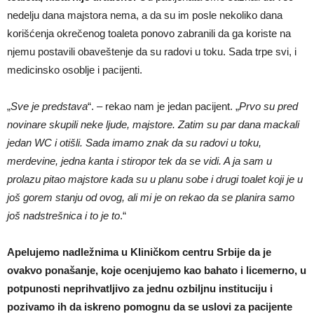
nedelju dana majstora nema, a da su im posle nekoliko dana
korišćenja okrečenog toaleta ponovo zabranili da ga koriste na
njemu postavili obaveštenje da su radovi u toku. Sada trpe svi, i
medicinsko osoblje i pacijenti.
„
Sve je predstava
“. – rekao nam je jedan pacijent. „
Prvo su pred
novinare skupili neke ljude, majstore. Zatim su par dana mackali
jedan WC i otišli. Sada imamo znak da su radovi u toku,
merdevine, jedna kanta i stiropor tek da se vidi. A ja sam u
prolazu pitao majstore kada su u planu sobe i drugi toalet koji je u
još gorem stanju od ovog, ali mi je on rekao da se planira samo
još nadstrešnica i to je to
.“
Apelujemo nadležnima u Kliničkom centru Srbije da je
ovakvo ponašanje, koje ocenjujemo kao bahato i licemerno, u
potpunosti neprihvatljivo za jednu ozbiljnu instituciju i
pozivamo ih da iskreno pomognu da se uslovi za pacijente