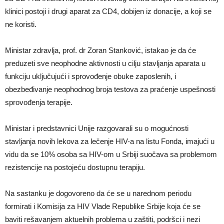
klinici postoji i drugi aparat za CD4, dobijen iz donacije, a koji se
ne koristi.
Ministar zdravlja, prof. dr Zoran Stanković, istakao je da će
preduzeti sve neophodne aktivnosti u cilju stavljanja aparata u
funkciju uključujući i sprovođenje obuke zaposlenih, i
obezbeđivanje neophodnog broja testova za praćenje uspešnosti
sprovođenja terapije.
Ministar i predstavnici Unije razgovarali su o mogućnosti
stavljanja novih lekova za lečenje HIV-a na listu Fonda, imajući u
vidu da se 10% osoba sa HIV-om u Srbiji suočava sa problemom
rezistencije na postojeću dostupnu terapiju.
Na sastanku je dogovoreno da će se u narednom periodu
formirati i Komisija za HIV Vlade Republike Srbije koja će se
baviti rešavanjem aktuelnih problema u zaštiti, podršci i nezi