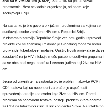
žive sa HIV/AIDS-om (USOP)
. Sastanku su prisustvovali
predstavnici šest nevladinih organizacija, od osam koje
sačinjavaju Uniju.
Na sastanku je bilo govora o ključnim problemima sa kojima se
suočavaju osobe zaražene HIV-om u Republici Srbiji.
Ministarstvo zdravlja Republike Srbije već petu godinu sprovodi
projekte koji se finansiraju iz donacije Globalnog fonda za borbu
protiv side, tuberkuloze i malarije. Opšti cilj ovih projekata je da se
zaustavi širenje HIV infekcije među posebno osetljivim grupama i
da se obezbedi nega, podrška i tretman ljudima koji žive sa HIV-
om.
Jedna od glavnih tema sastanka bio je problem nabavke PCR i
CD4 testova koji su neophodni za praćenje uspešnosti
sprovođenja terapije kod osoba koje žive sa HIV-om. Pored
problema sa nabavkom testova, postoji i problem kvara aparata
za CD4 na Infektivnoj klinici Kliničkog centra Srbije. Na Infektivnoj