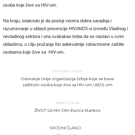
osoba koje žive sa HIV-om.
Na kraju, istaknuto je da postoji veoma dobra saradnja i
razumevanje u oblasti prevencije HIV/AIDS-a između Vladinog i
nevladinog sektora i ona svakakao treba da se nastavi u svim
oblastima, u cilju pružanja što adekvatnije zdravstvene zaštite
osobama koje žive sa HIV-om.
Prethodni članak
Osnivanje Unije organizacija Srbije koje se bave
zaštitom osoba koje žive sa HIV-om i AIDS-om
Sledeći članak
ŽIVOT SA HIV-OM, Đurica Stankov
SRODNI ČLANCI