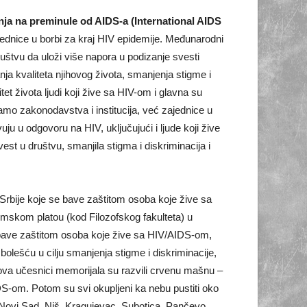
a na preminule od AIDS-a (International AIDS
jednice u borbi za kraj HIV epidemije. Međunarodni
ruštvu da uloži više napora u podizanje svesti
nja kvaliteta njihovog života, smanjenja stigme i
et života ljudi koji žive sa HIV-om i glavna su
samo zakonodavstva i institucija, već zajednice u
ju u odgovoru na HIV, uključujući i ljude koji žive
st u društvu, smanjila stigma i diskriminacija i
Srbije koje se bave zaštitom osoba koje žive sa
mskom platou (kod Filozofskog fakulteta) u
e bave zaštitom osoba koje žive sa HIV/AIDS-om,
lešću u cilju smanjenja stigme i diskriminacije,
asova učesnici memorijala su razvili crvenu mašnu –
DS-om. Potom su svi okupljeni ka nebu pustiti oko
i (Novi Sad, Niš, Kragujevac, Subotica, Pančevo,