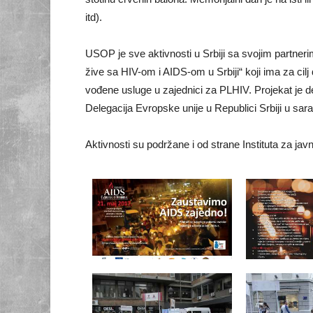
itd).
USOP je sve aktivnosti u Srbiji sa svojim partneri
žive sa HIV-om i AIDS-om u Srbiji“ koji ima za cilj
vođene usluge u zajednici za PLHIV. Projekat je d
Delegacija Evropske unije u Republici Srbiji u sara
Aktivnosti su podržane i od strane Instituta za ja