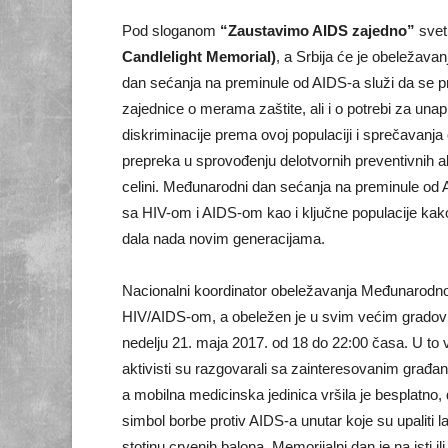
Pod sloganom
“Zaustavimo AIDS zajedno”
svet 
Candlelight Memorial)
, a Srbija će je obeležava
dan sećanja na preminule od AIDS-a služi da se pri
zajednice o merama zaštite, ali i o potrebi za una
diskriminacije prema ovoj populaciji i sprečavanja 
prepreka u sprovođenju delotvornih preventivnih ak
celini. Međunarodni dan sećanja na preminule od AID
sa HIV-om i AIDS-om kao i ključne populacije kako 
dala nada novim generacijama.
Nacionalni koordinator obeležavanja Međunarodnog 
HIV/AIDS-om, a obeležen je u svim većim gradovim
nedelju 21. maja 2017. od 18 do 22:00 časa. U to 
aktivisti su razgovarali sa zainteresovanim građa
a mobilna medicinska jedinica vršila je besplatno,
simbol borbe protiv AIDS-a unutar koje su upaliti
stotinu crvenih balona. Memorijalni dan je na isti 