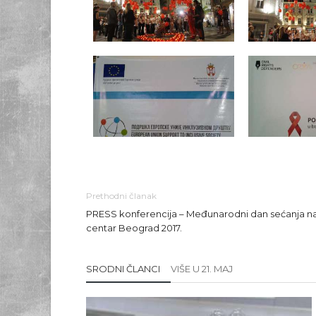
Prethodni članak
PRESS konferencija – Međunarodni dan sećanja na
centar Beograd 2017.
SRODNI ČLANCI
VIŠE U 21. MAJ