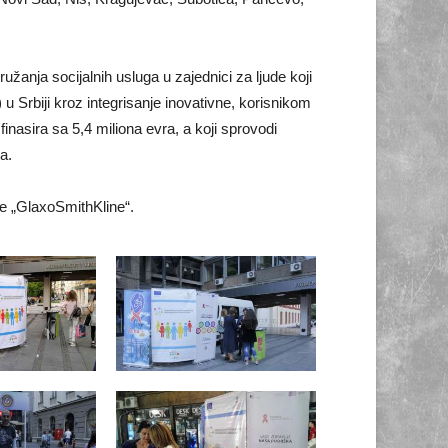
žanja socijalnih usluga u zajednici za ljude koji
 u Srbiji kroz integrisanje inovativne, korisnikom
nasira sa 5,4 miliona evra, a koji sprovodi
a.
je „GlaxoSmithKline“.