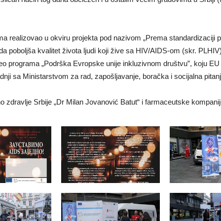
ma realizovao u okviru projekta pod nazivom „Prema standardizaciji pru
 da poboljša kvalitet života ljudi koji žive sa HIV/AIDS-om (skr. PLHIV)
eo programa „Podrška Evropske unije inkluzivnom društvu”, koju EU fi
dnji sa Ministarstvom za rad, zapošljavanje, boračka i socijalna pitanj
vno zdravlje Srbije „Dr Milan Jovanović Batut“ i farmaceutske kompani