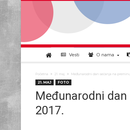
Vesti
O nama
Početna
21. maj
Međunarodni dan sećanja na preminul
21. MAJ
FOTO
Međunarodni dan 
2017.