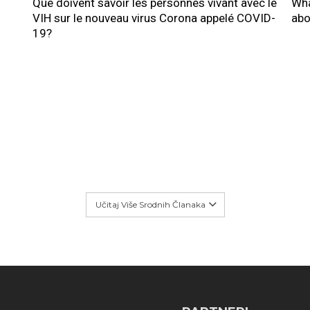
Que doivent savoir les personnes vivant avec le
Wha
VIH sur le nouveau virus Corona appelé COVID-
abo
19?
Učitaj Više Srodnih Članaka