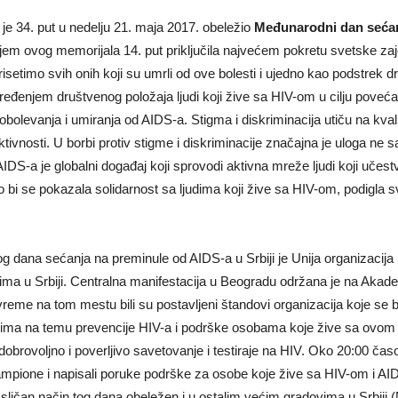
je 34. put u nedelju 21. maja 2017. obeležio
Međunarodni dan sećanj
njem ovog memorijala 14. put priključila najvećem pokretu svetske za
setimo svih onih koji su umrli od ove bolesti i ujedno kao podstrek d
pređenjem društvenog položaja ljudi koji žive sa HIV-om u cilju poveća
obolevanja i umiranja od AIDS-a. Stigma i diskriminacija utiču na kvalit
tivnosti. U borbi protiv stigme i diskriminacije značajna je uloga ne 
S-a je globalni događaj koji sprovodi aktivna mreže ljudi koji učestvu
bi se pokazala solidarnost sa ljudima koji žive sa HIV-om, podigla sve
dana sećanja na preminule od AIDS-a u Srbiji je Unija organizacija 
a u Srbiji. Centralna manifestacija u Beogradu održana je na Akade
vreme na tom mestu bili su postavljeni štandovi organizacija koje s
nima na temu prevencije HIV-a i podrške osobama koje žive sa ovom bo
 dobrovoljno i poverljivo savetovanje i testiraje na HIV. Oko 20:00 č
 lampione i napisali poruke podrške za osobe koje žive sa HIV-om i AI
ili sličan način tog dana obeležen i u ostalim većim gradovima u Srbij