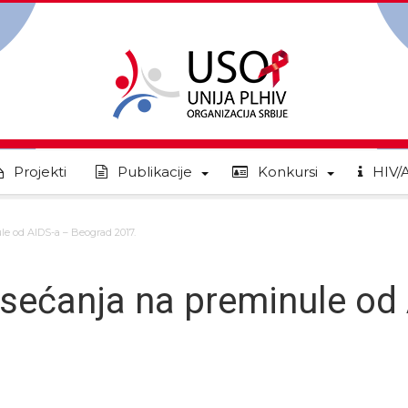
Projekti
Publikacije
Konkursi
HIV/
e od AIDS-a – Beograd 2017.
sećanja na preminule od