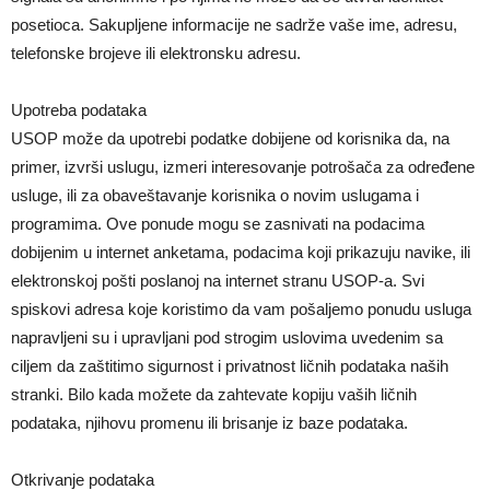
posetioca. Sakupljene informacije ne sadrže vaše ime, adresu,
telefonske brojeve ili elektronsku adresu.
Upotreba podataka
USOP može da upotrebi podatke dobijene od korisnika da, na
primer, izvrši uslugu, izmeri interesovanje potrošača za određene
usluge, ili za obaveštavanje korisnika o novim uslugama i
programima. Ove ponude mogu se zasnivati na podacima
dobijenim u internet anketama, podacima koji prikazuju navike, ili
elektronskoj pošti poslanoj na internet stranu USOP-a. Svi
spiskovi adresa koje koristimo da vam pošaljemo ponudu usluga
napravljeni su i upravljani pod strogim uslovima uvedenim sa
ciljem da zaštitimo sigurnost i privatnost ličnih podataka naših
stranki. Bilo kada možete da zahtevate kopiju vaših ličnih
podataka, njihovu promenu ili brisanje iz baze podataka.
Otkrivanje podataka