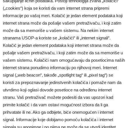
sakupljanje ličnih podataka. Postoji tehnologija zvana „kolačići“
(„cookies“) koja se koristi da vam internet strana pripremi
informacije po vašoj meri. Kolačić je jedan element podataka koji
internet strana može da pošalje vašem pretraživaču, i koji zatim
može da sa memoriše u vašem sistemu. Na nekim internet
stranama USOP-a koriste se „kolačići“ ili „internet signali“.
Kolačić je jedan element podataka koji internet strana može da
pošalje vašem pretraživaču, i koji zatim može da sa memoriše u
vašem sistemu. Kolačići nam omogućavaju da posetiocima naših
internet strana ponudimo informaciju po njihovoj meri. Internet
signal („web beacon“, takođe „spotlight tag“ ili „pixel tag“) se
koristi za prepoznavanje jedinstvenih kolačića i pomaže nam da
utvrdimo koji oglasi dovode posetioce na određenu internet
stranu. Vaš pretraživač možete podesiti da vas upozori kad
primite kolačić i da vam ostavi mogućnost izbora da li ga
prihvatate ili ne. Ako ga odbijete, biće onemogućen i internet
signal. Informacije koje dobijamo pomoću kolačića i internet
signala su anonimne i po njima ne može da se utvrdi identitet