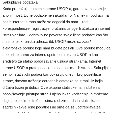
Sakupljanje podataka
Kada pretražujete internet strane USOP-a, garantovana vam je
anonimnost. Lične podatke ne sakupljamo. Na nekim područjima
naših internet strana može se dogoditi da nam – radi
korespondencije, registracije, pružanja usluge ili učešća u internet
istraživanjima – dobrovoljno poverite svoje lične podatke kao što
su ime, elektronska adresa, itd. USOP može da zadrži
elektronske poruke koje nam budete poslali. Ove poruke mogu da
se koriste samo za internu upotrebu u okviru USOP-a kao
sredstvo za stalno poboljšavanje usluga strankama. Internet
strane USOP-a prate podatke o posetiocima tih strana. Sakupljaju
se npr. statistički podaci koji pokazuju dnevni broj posetilaca
strane, dnevno traženje određenih datoteka na strani i iz kojih
država traženje dolazi. Ove ukupne statistike nam služe za
poboljšavanje pristupa strani i njeno lakše korišćenje, a možemo
da je prosledimo i trećim licima s obzirom da ta statistika ne
sadrži nikakve lične podatke i ne sme da se upotrebljava za