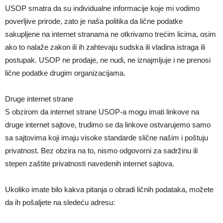
USOP smatra da su individualne informacije koje mi vodimo
poverljive prirode, zato je naša politika da lične podatke
sakupljene na internet stranama ne otkrivamo trećim licima, osim
ako to nalaže zakon ili ih zahtevaju sudska ili vladina istraga ili
postupak. USOP ne prodaje, ne nudi, ne iznajmljuje i ne prenosi
lične podatke drugim organizacijama.
Druge internet strane
S obzirom da internet strane USOP-a mogu imati linkove na
druge internet sajtove, trudimo se da linkove ostvarujemo samo
sa sajtovima koji imaju visoke standarde slične našim i poštuju
privatnost. Bez obzira na to, nismo odgovorni za sadržinu ili
stepen zaštite privatnosti navedenih internet sajtova.
Ukoliko imate bilo kakva pitanja o obradi ličnih podataka, možete
da ih pošaljete na sledeću adresu: