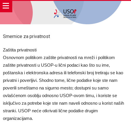
Smernice za privatnost
Zaštita privatnosti
Osnovnom politikom zaštite privatnosti na mreži i politikom
zaštite privatnosti u USOP-u lični podaci kao što su ime,
poštanska i elektronska adresa ili telefonski broj tretiraju se kao
privatni i poverljivi. Shodno tome, lične podatke koje ste nam
poverili smeštamo na sigurno mesto; dostupni su samo
ovlašćenom osoblju odnosno USOP-ovom timu, i koriste se
isključivo za potrebe koje ste nam naveli odnosno u korist naših
stranki. USOP neće otkrivati lične podatke drugim
organizacijama.